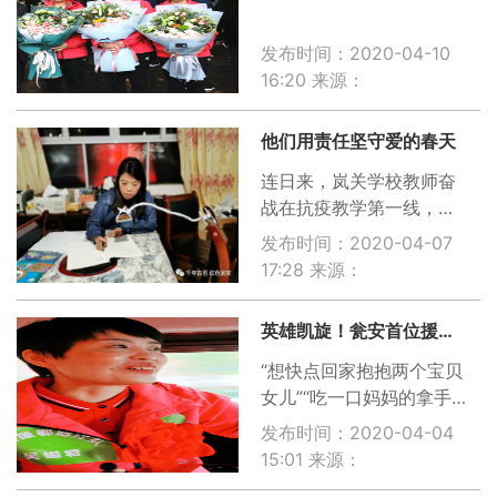
们身后有强大的国家，为
我们作支撑。而且武汉的
发布时间：2020-04-10
人民、自愿者都在为我们
16:20
来源：
服务，心里面感觉很温
暖。
他们用责任坚守爱的春天
连日来，岚关学校教师奋
战在抗疫教学第一线，默
默守护“停课不停学”的阵
发布时间：2020-04-07
地，从三尺讲台，到空中
17:28
来源：
黔课。他们相互研究
英雄凯旋！瓮安首位援鄂医护人员吴镒君平安回家
“想快点回家抱抱两个宝贝
女儿”“吃一口妈妈的拿手
菜。”
发布时间：2020-04-04
15:01
来源：