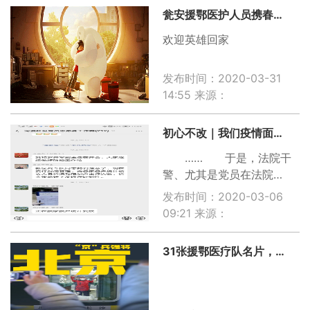
瓮安援鄂医护人员携春归来
欢迎英雄回家
发布时间：2020-03-31
14:55
来源：
初心不改｜我们疫情面前身份多变
…… 于是，法院干
警、尤其是党员在法院、
在社区、在乡镇、在网络
发布时间：2020-03-06
平台有了多重身份 你
09:21
来源：
好，我们是法院工作人
员， 你好，我们是社
31张援鄂医疗队名片，致敬42000多名白衣战士！
区工作人员， 你好，
我们是扶贫工作队员，