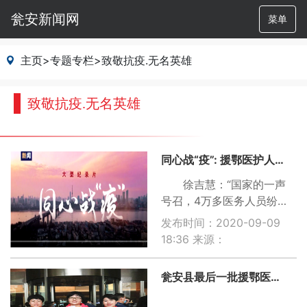
瓮安新闻网
菜单
主页
>
专题专栏
>
致敬抗疫.无名英雄
致敬抗疫.无名英雄
同心战“疫”: 援鄂医护人员徐吉慧谈感想
徐吉慧：“国家的一声
号召，4万多医务人员纷纷
赶赴武汉，我也作为其中
发布时间：2020-09-09
的一员，其实当时去的时
18:36
来源：
候，刚开始心里面是害怕
的，正当我们到达武汉，
瓮安县最后一批援鄂医务人员平安归来
进去临床的时候，我觉得
心里没那么害怕，因为我