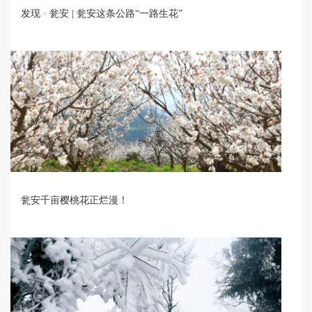
发现 · 瓮安 | 瓮安这条公路“一路生花”
瓮安千亩樱桃花正烂漫！