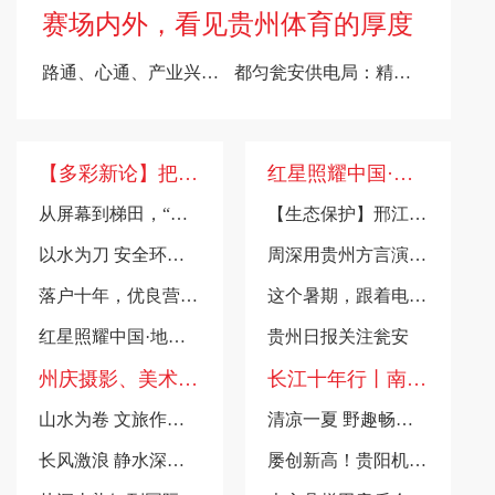
赛场内外，看见贵州体育的厚度
路通、心通、产业兴！瓮安羊鹿村：小小入户路，解锁乡村治理新密码
都匀瓮安供电局：精准整定定值参数 筑牢配网安全运行防线
【多彩新论】把避暑经济的“热效应”转化为“长效应”
红星照耀中国·地球的红飘带丨南渡乌江：假电调敌 绝境智渡
从屏幕到梯田，“贵州田园”向世界递出一张“诗与远方”的新名片
【生态保护】邢江河归来｜“红水沟”蝶变幸福河
以水为刀 安全环保专啃“硬骨头”｜全国首套大倾角煤层无人化绿色开采专用装备在六盘水下线
周深用贵州方言演绎新歌《每个人》，赴一场贵州山水人文之约！
落户十年，优良营商环境加持，贵州数字企业勇闯全国大市场
这个暑期，跟着电影《四渡》，打卡瓮安猴场红色热土
红星照耀中国·地球的红飘带丨中央红军长征南渡乌江过息烽六天五夜之三场战斗
贵州日报关注瓮安
州庆摄影、美术、书法、非遗作品展、李慧君先生书画作品展开展啦！
长江十年行丨南明河的忠实“画家”：笔墨镌刻时代变迁
山水为卷 文旅作笔——黔南布依族苗族自治州成立70周年旅游发展成就综述
清凉一夏 野趣畅游丨可远观，更可近赏！伸手就能接住漫天清凉
长风激浪 静水深流——三对关系里的黔南70年大格局
屡创新高！贵阳机场暑运单日旅客吞吐量峰值屡超同期