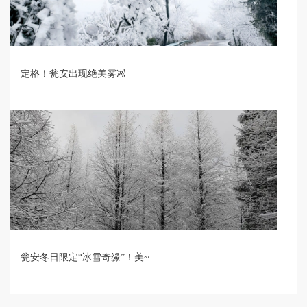
定格！瓮安出现绝美雾凇
瓮安冬日限定“冰雪奇缘”！美~