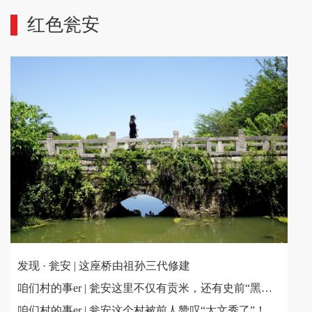
红色瓮安
发现 · 瓮安 | 这座桥由祖孙三代修建
咱们村的事er | 瓮安这里不仅有贡米，还有史前“黑洞遗址”！
咱们村的事er | 瓮安这个村被前人赞叹“太文秀了”！