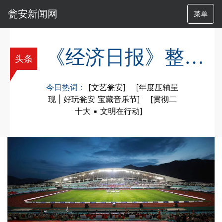
瓮安新闻网
菜单
《经济日报》整版聚焦幸福黔南
头条
今日热词：
[文艺瓮安]
[年度压轴呈
现 | 好玩瓮安 宝藏音乐节]
[贯彻二
十大 ▪ 文明在行动]