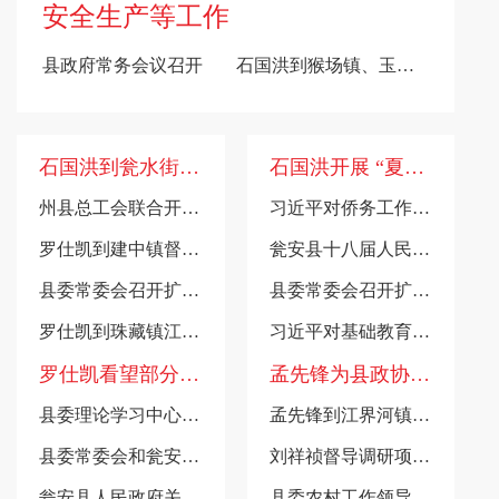
安全生产等工作
县政府常务会议召开
石国洪到猴场镇、玉山镇督导调研
石国洪到瓮水街道、平定营镇督导调研
石国洪开展 “夏送清凉” 走访慰问并调研
州县总工会联合开展2026年“工会送清凉”慰问活动
习近平对侨务工作作出重要指示
罗仕凯到建中镇督导调研
瓮安县十八届人民政府第108次常务会议召开
县委常委会召开扩大会议
县委常委会召开扩大会议
罗仕凯到珠藏镇江界河镇督导调研
习近平对基础教育工作作出重要指示
罗仕凯看望部分退休老干部
孟先锋为县政协机关党员干部讲授专题党课
县委理论学习中心组举行2026年第六次集中学习研讨会
孟先锋到江界河镇督导调研
县委常委会和瓮安经济开发区党工委召开会议 杨朝伟主持会议并讲话
刘祥祯督导调研项目建设工作
瓮安县人民政府关于整治国土空间总体规划中心城区违法建设行为的通告
县委农村工作领导小组会议召开