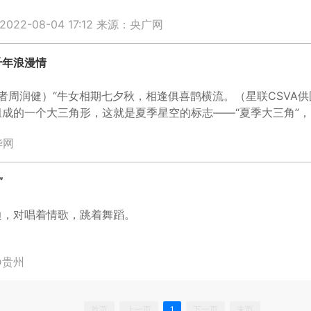
22-08-04 17:12
来源：央广网
千年浪漫情
者周润健）“牛女相期七夕秋，相逢俱喜鹊横流。（星联CSVA
成的一个大三角形，这就是夏季星空的标志——“夏季大三角”
织女星、牛郎星和天鹅座的天津四，其中最亮的那颗就是织女星
华网
”
边，对唱着情歌，跳着舞蹈。
静贵州
首页
上一页
1
下一页
末页