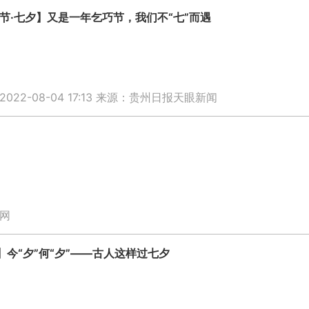
节·七夕】又是一年乞巧节，我们不“七”而遇
22-08-04 17:13
来源：贵州日报天眼新闻
？
网
】今“夕”何“夕”——古人这样过七夕