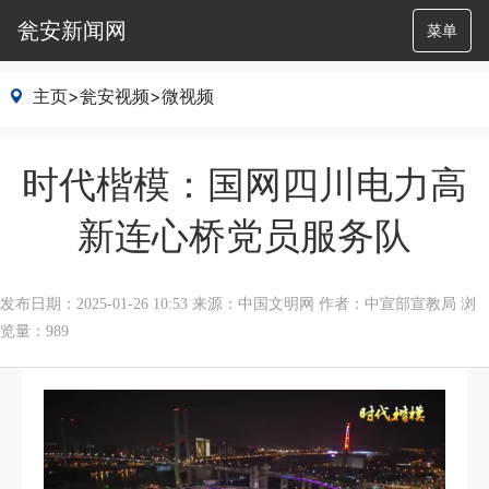
瓮安新闻网
菜单
主页
>
瓮安视频
>
微视频
时代楷模：国网四川电力高
新连心桥党员服务队
发布日期：2025-01-26 10:53
来源：中国文明网
作者：中宣部宣教局
浏
览量：989